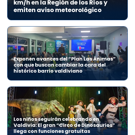
km/h en la Región de los Ríos y
emiten aviso meteorológico
Exponen avances del “Plan Las Ánimas”
con que buscan cambiar la cara del
histórico barrio valdiviano
Los niños seguirán celebrando en
Valdivia: El gran “Circo de Dinosaurios”
llega con funciones gratuitas