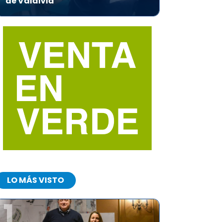
de Valdivia
LO MÁS VISTO
1