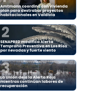
Amtmann coordina con Vivienda
plan para destrabar proyectos
habitacionales en Valdivia
2
SENAPRED modifica Alerta
Temprana Preventiva en Los Ríos
por nevadas y fuerte viento
3
La Unión deja la Alerta Roja
mientras continúan labores de
recuperación