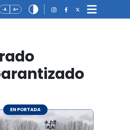
-A
A+
brado
Garantizado
EN PORTADA