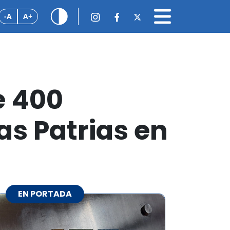
-A
A+
e 400
as Patrias en
EN PORTADA