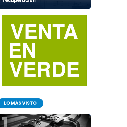
recuperación
LO MÁS VISTO
1