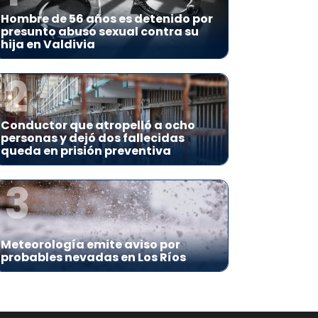
Hombre de 56 años es detenido por
presunto abuso sexual contra su
hija en Valdivia
2
Conductor que atropelló a ocho
personas y dejó dos fallecidas
queda en prisión preventiva
3
Meteorología emite aviso por
probables nevadas en Los Ríos