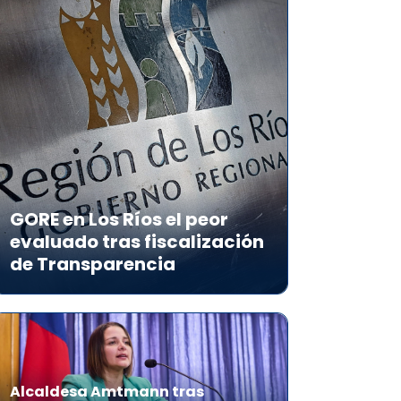
GORE en Los Ríos el peor
evaluado tras fiscalización
de Transparencia
Alcaldesa Amtmann tras