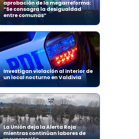
aprobación de la megarreforma:
“Se consagra la desigualdad
entre comunas”
Investigan violación al interior de
un local nocturno en Valdivia
La Unión deja la Alerta Roja
mientras continúan labores de