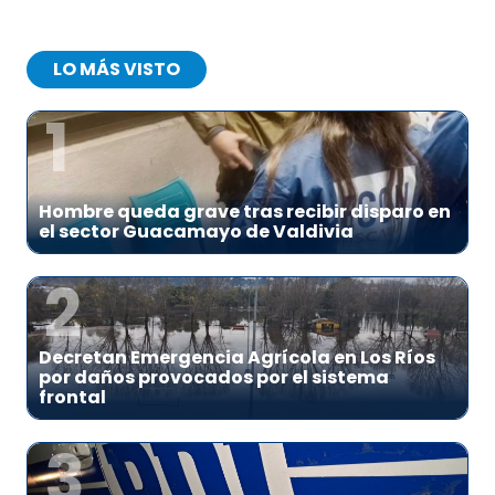
LO MÁS VISTO
1
Hombre queda grave tras recibir disparo en
el sector Guacamayo de Valdivia
2
Decretan Emergencia Agrícola en Los Ríos
por daños provocados por el sistema
frontal
3