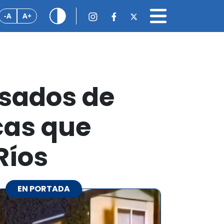
-A
A+
usados de
cas que
Ríos
EN PORTADA