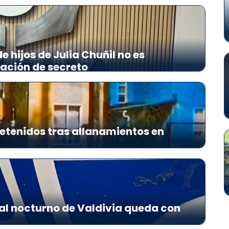
 hijos de Julia Chuñil no es
lación de secreto
etenidos tras allanamientos en
al nocturno de Valdivia queda con