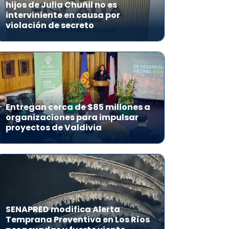
hijos de Julia Chuñil no es
interviniente en causa por
violación de secreto
Entregan cerca de $85 millones a
organizaciones para impulsar
proyectos de Valdivia
SENAPRED modifica Alerta
Temprana Preventiva en Los Ríos