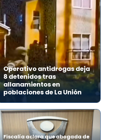
Operativo antidrogas deja
8 detenidos tras
allanamientos en
poblaciones de La Unión
Fiscalía aclara que abogada de