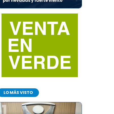
por nevadas y fuerte viento
LO MÁS VISTO
1