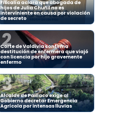
Fiscalía aclara que abogada de
hijos de Julia Chuñil no es
interviniente en causa por violación
de secreto
2
Corte de Valdivia confirma
destitución de enfermera que viajó
con licencia por hijo gravemente
enfermo
3
Alcalde de Paillaco exige al
Gobierno decretar Emergencia
Agrícola por intensas lluvias