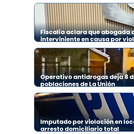
Fiscalía aclara que abogada de
interviniente en causa por vio
Operativo antidrogas deja 8 d
poblaciones de La Unión
Imputado por violación en loc
arresto domiciliario total