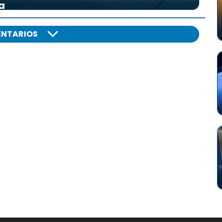
a
NTARIOS