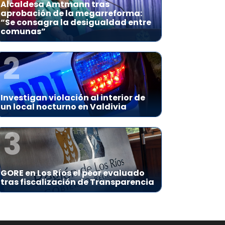
Alcaldesa Amtmann tras
aprobación de la megarreforma:
“Se consagra la desigualdad entre
comunas”
2
Investigan violación al interior de
un local nocturno en Valdivia
3
GORE en Los Ríos el peor evaluado
tras fiscalización de Transparencia