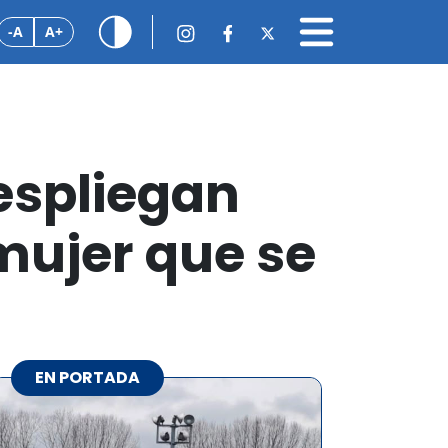
-A
A+
espliegan
mujer que se
EN PORTADA