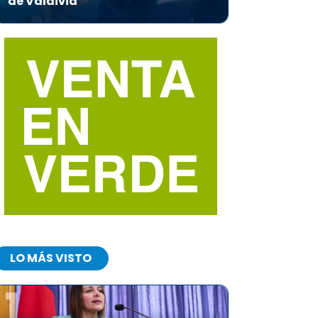
de Valdivia
LO MÁS VISTO
1