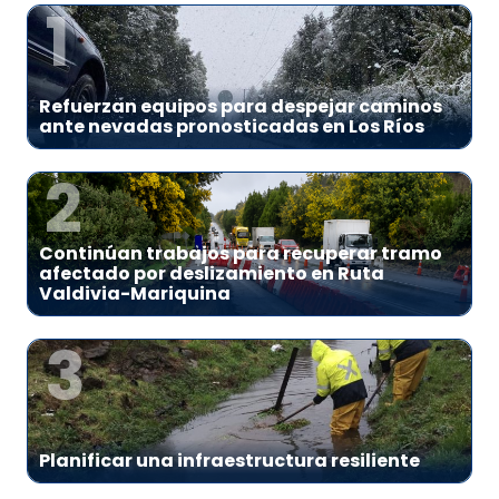
1
Refuerzan equipos para despejar caminos
ante nevadas pronosticadas en Los Ríos
2
Continúan trabajos para recuperar tramo
afectado por deslizamiento en Ruta
Valdivia-Mariquina
3
Planificar una infraestructura resiliente