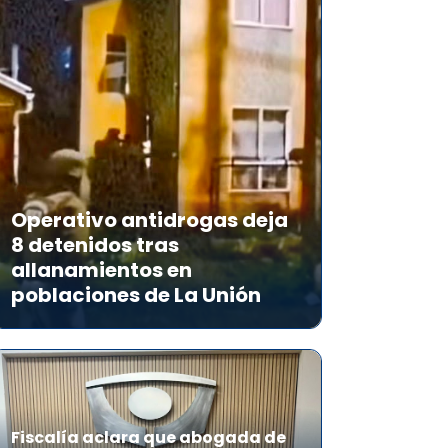
Operativo antidrogas deja
8 detenidos tras
allanamientos en
poblaciones de La Unión
Fiscalía aclara que abogada de