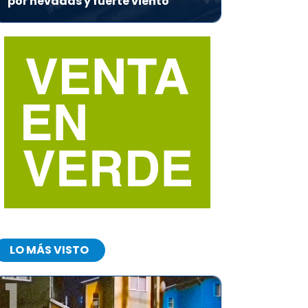
por nevadas y fuerte viento
LO MÁS VISTO
1