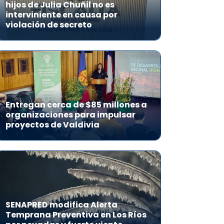
hijos de Julia Chuñil no es
interviniente en causa por
violación de secreto
Entregan cerca de $85 millones a
organizaciones para impulsar
proyectos de Valdivia
SENAPRED modifica Alerta
Temprana Preventiva en Los Ríos