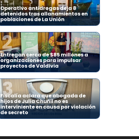
Operativo antidrogas deja 8
detenidos tras allanamientos en
poblaciones de La Unión
2
Entregan cerca de $85 millones a
organizaciones para impulsar
proyectos de Valdivia
3
Fiscalía aclara que abogada de
hijos de Julia Chuñil no es
interviniente en causa por violación
de secreto