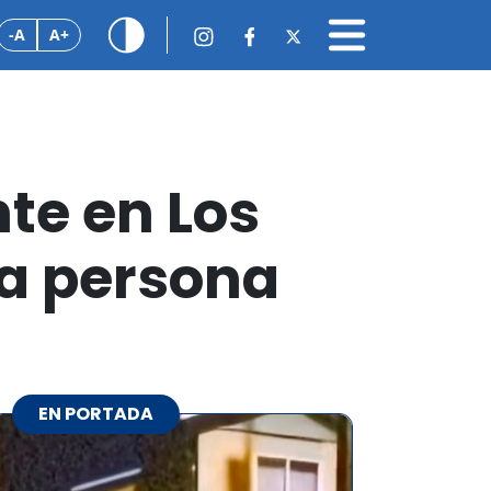
-A
A+
te en Los
na persona
EN PORTADA