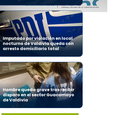
Imputado por violación en local
nocturno de Valdivia queda con
arresto domiciliario total
Hombre queda grave tras recibir
disparo en el sector Guacamayo
de Valdivia