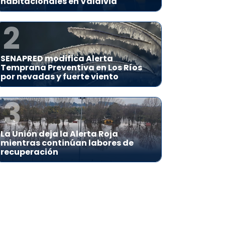
habitacionales en Valdivia
2
SENAPRED modifica Alerta
Temprana Preventiva en Los Ríos
por nevadas y fuerte viento
3
La Unión deja la Alerta Roja
mientras continúan labores de
recuperación