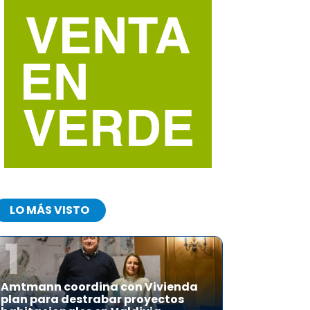
LO MÁS VISTO
1
Amtmann coordina con Vivienda
plan para destrabar proyectos