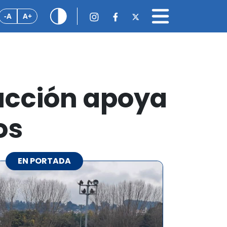
-A
A+
ucción apoya
os
EN PORTADA