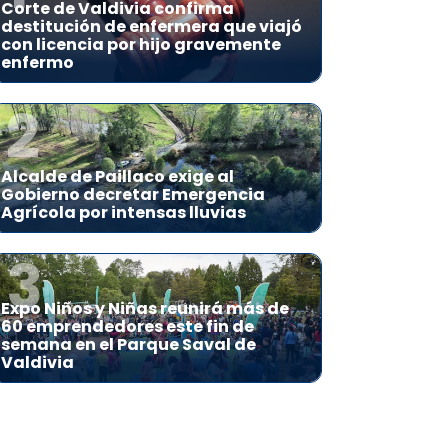
Corte de Valdivia confirma
destitución de enfermera que viajó
con licencia por hijo gravemente
enfermo
2
Alcalde de Paillaco exige al
Gobierno decretar Emergencia
Agrícola por intensas lluvias
3
Expo Niños y Niñas reunirá más de
60 emprendedores este fin de
semana en el Parque Saval de
Valdivia