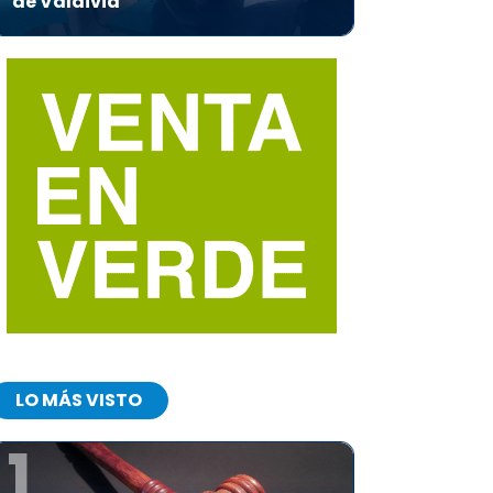
de Valdivia
LO MÁS VISTO
1