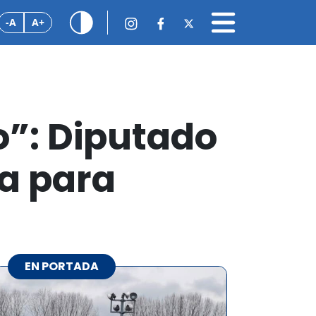
-A
A+
o”: Diputado
ña para
EN PORTADA