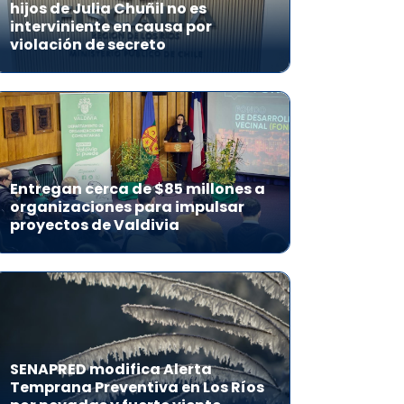
hijos de Julia Chuñil no es
interviniente en causa por
violación de secreto
Entregan cerca de $85 millones a
organizaciones para impulsar
proyectos de Valdivia
SENAPRED modifica Alerta
Temprana Preventiva en Los Ríos