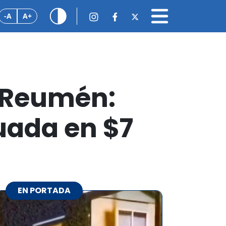
-A
A+
n Reumén:
uada en $7
EN PORTADA