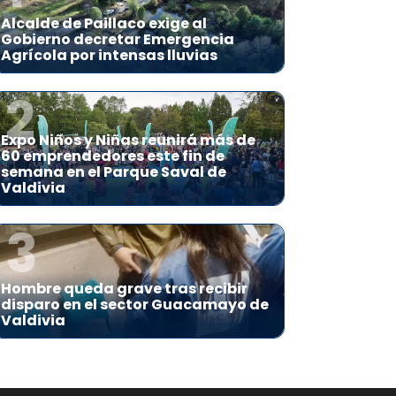
Alcalde de Paillaco exige al
Gobierno decretar Emergencia
Agrícola por intensas lluvias
2
Expo Niños y Niñas reunirá más de
60 emprendedores este fin de
semana en el Parque Saval de
Valdivia
3
Hombre queda grave tras recibir
disparo en el sector Guacamayo de
Valdivia