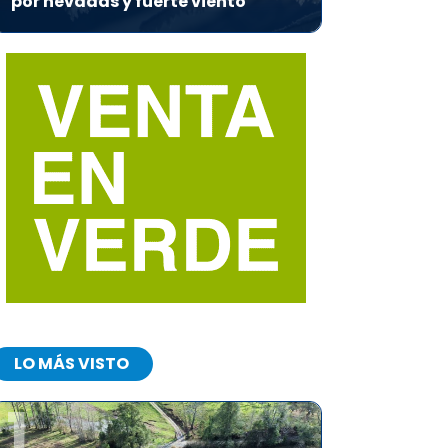
por nevadas y fuerte viento
LO MÁS VISTO
1