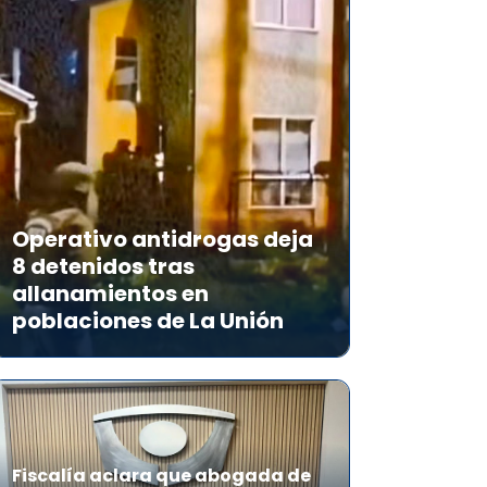
Operativo antidrogas deja
8 detenidos tras
allanamientos en
poblaciones de La Unión
Fiscalía aclara que abogada de