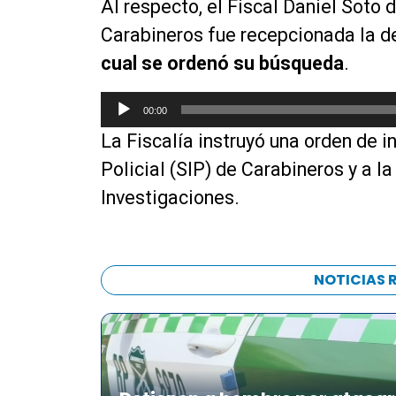
Al respecto, el Fiscal Daniel Soto 
p
d
r
r
Carabineros fue recepcionada la d
i
d
o
o
e
cual se ordenó su búsqueda
.
d
a
u
u
R
00:00
c
d
e
t
La Fiscalía instruyó una orden de i
i
p
o
o
r
Policial (SIP) de Carabineros y a l
r
o
Investigaciones.
d
d
e
u
a
c
u
t
NOTICIAS 
d
o
i
r
o
d
e
a