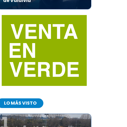
de Valdivia
LO MÁS VISTO
1