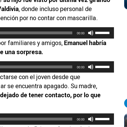
aldivia
, donde incluso personal de
tención por no contar con mascarilla.
U
00:00
t
por familiares y amigos,
Emanuel habría
i
l
le una sorpresa.
i
z
U
00:00
a
t
ctarse con el joven desde que
l
i
a
l
lar se encuentra apagado. Su madre,
s
i
dejado de tener contacto, por lo que
t
z
e
a
c
l
U
l
a
00:00
t
a
s