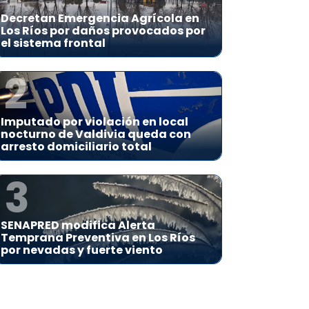
Decretan Emergencia Agrícola en
Los Ríos por daños provocados por
el sistema frontal
2
Imputado por violación en local
nocturno de Valdivia queda con
arresto domiciliario total
3
SENAPRED modifica Alerta
Temprana Preventiva en Los Ríos
por nevadas y fuerte viento