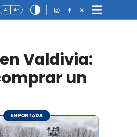
-A
A+
en Valdivia:
 comprar un
EN PORTADA