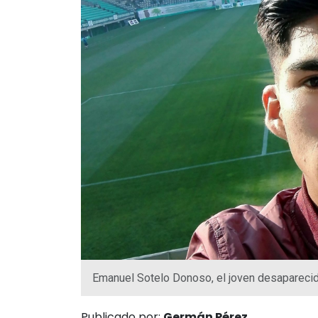
Emanuel Sotelo Donoso, el joven desapareci
Publicado por:
Germán Pérez