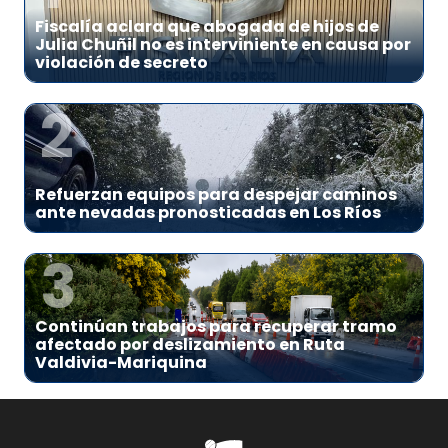
Fiscalía aclara que abogada de hijos de
Julia Chuñil no es interviniente en causa por
violación de secreto
2
Refuerzan equipos para despejar caminos
ante nevadas pronosticadas en Los Ríos
3
Continúan trabajos para recuperar tramo
afectado por deslizamiento en Ruta
Valdivia-Mariquina