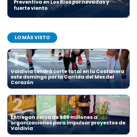
Preventiva en Los Ríos por nevadas y
fuerte viento
LO MÁS VISTO
1
Valdivia tendrá corte total en la Costanera
este domingo por la Corrida del Mes del
Corazón
2
Entregan cerca de $85 millones a
organizaciones para impulsar proyectos de
Valdivia