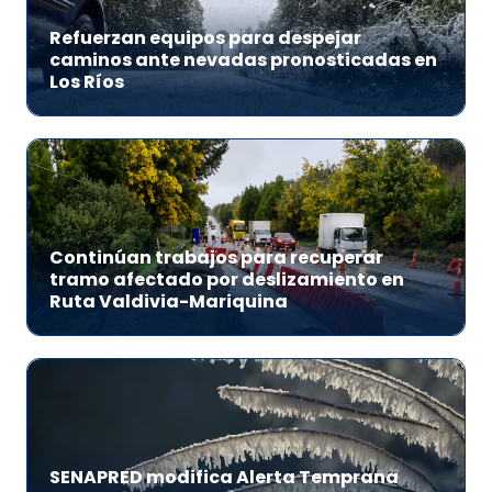
Refuerzan equipos para despejar
caminos ante nevadas pronosticadas en
Los Ríos
Continúan trabajos para recuperar
tramo afectado por deslizamiento en
Ruta Valdivia-Mariquina
SENAPRED modifica Alerta Temprana