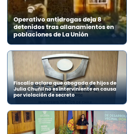
Operativo antidrogas deja 8
detenidos tras allanamientos en
poblaciones de La Unión
Fiscalía aclara que abogada de hijos de
Julia Chuñil no es interviniente en causa
por violación de secreto