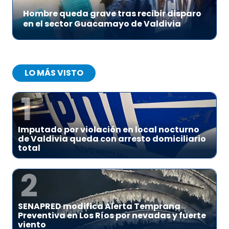
Hombre queda grave tras recibir disparo
en el sector Guacamayo de Valdivia
LO MÁS VISTO
1
Imputado por violación en local nocturno
de Valdivia queda con arresto domiciliario
total
2
SENAPRED modifica Alerta Temprana
Preventiva en Los Ríos por nevadas y fuerte
viento