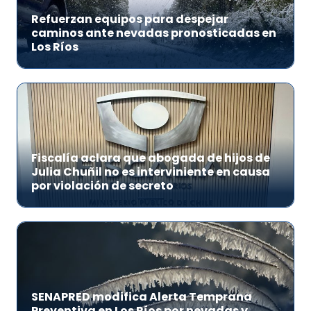
Refuerzan equipos para despejar
caminos ante nevadas pronosticadas en
Los Ríos
Fiscalía aclara que abogada de hijos de
Julia Chuñil no es interviniente en causa
por violación de secreto
SENAPRED modifica Alerta Temprana
Preventiva en Los Ríos por nevadas y