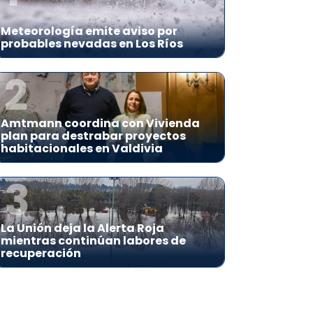
Meteorología emite aviso por
probables nevadas en Los Ríos
2
Amtmann coordina con Vivienda
plan para destrabar proyectos
habitacionales en Valdivia
3
La Unión deja la Alerta Roja
mientras continúan labores de
recuperación