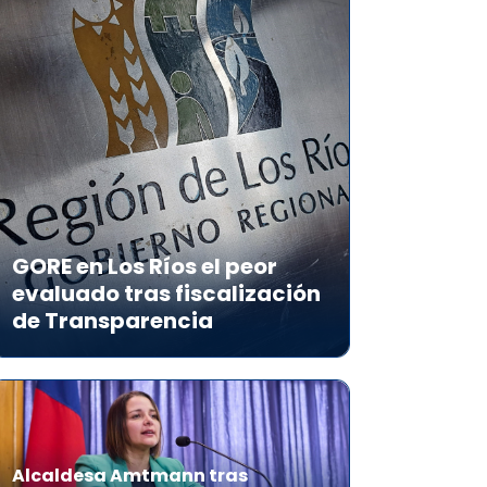
GORE en Los Ríos el peor
evaluado tras fiscalización
de Transparencia
Alcaldesa Amtmann tras