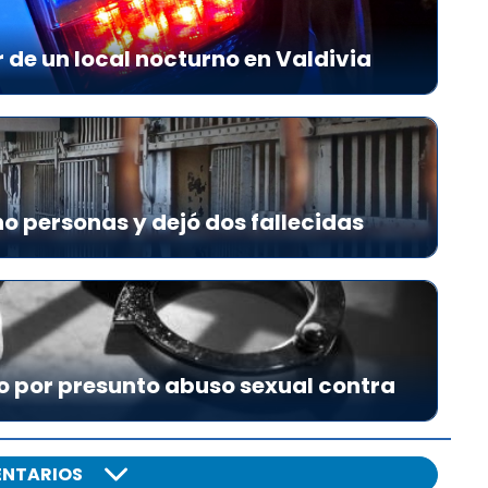
r de un local nocturno en Valdivia
o personas y dejó dos fallecidas
o por presunto abuso sexual contra
NTARIOS