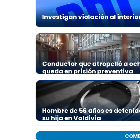
Investigan violación al interio
Conductor que atropelló a och
queda en prisión preventiva
Hombre de 56 años es detenid
su hija en Valdivia
COME