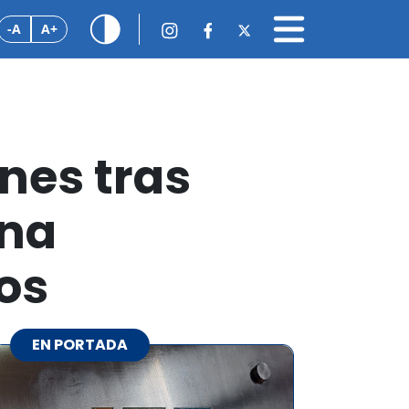
-A
A+
nes tras
ena
os
EN PORTADA