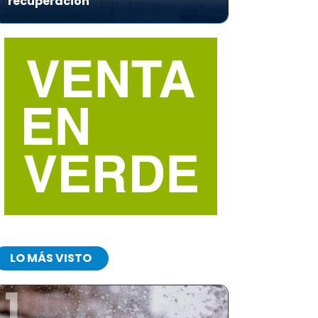
recuperación
LO MÁS VISTO
1