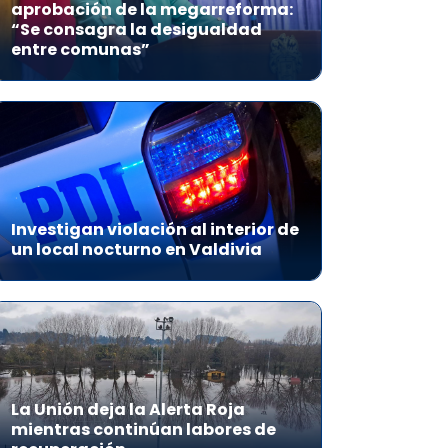
aprobación de la megarreforma:
“Se consagra la desigualdad
entre comunas”
Investigan violación al interior de
un local nocturno en Valdivia
La Unión deja la Alerta Roja
mientras continúan labores de