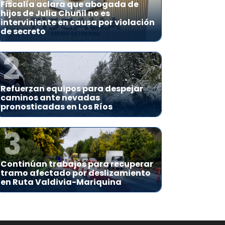
Fiscalía aclara que abogada de
hijos de Julia Chuñil no es
interviniente en causa por violación
de secreto
2
Refuerzan equipos para despejar
caminos ante nevadas
pronosticadas en Los Ríos
3
Continúan trabajos para recuperar
tramo afectado por deslizamiento
en Ruta Valdivia-Mariquina