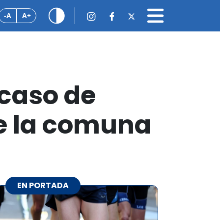
-A
A+
 caso de
de la comuna
EN PORTADA