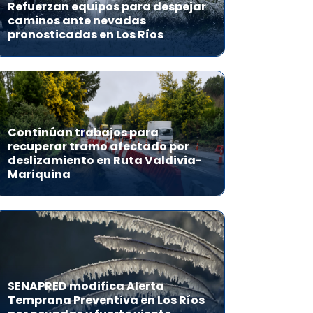
Refuerzan equipos para despejar
caminos ante nevadas
pronosticadas en Los Ríos
Continúan trabajos para
recuperar tramo afectado por
deslizamiento en Ruta Valdivia-
Mariquina
SENAPRED modifica Alerta
Temprana Preventiva en Los Ríos