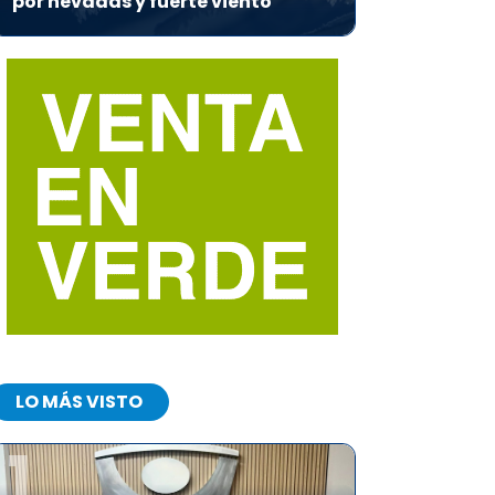
por nevadas y fuerte viento
LO MÁS VISTO
1