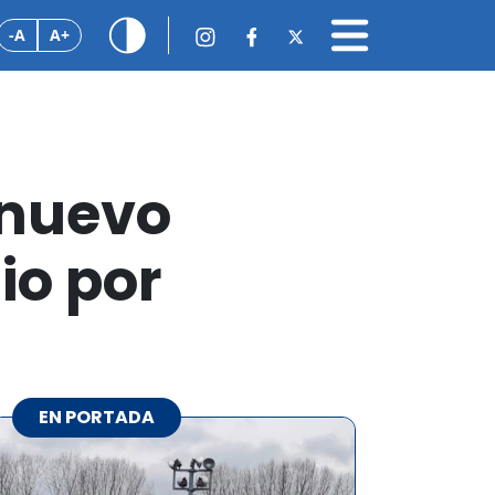
-A
A+
 nuevo
io por
EN PORTADA