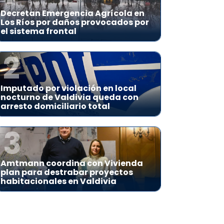
Decretan Emergencia Agrícola en
Los Ríos por daños provocados por
el sistema frontal
2
Imputado por violación en local
nocturno de Valdivia queda con
arresto domiciliario total
3
Amtmann coordina con Vivienda
plan para destrabar proyectos
habitacionales en Valdivia