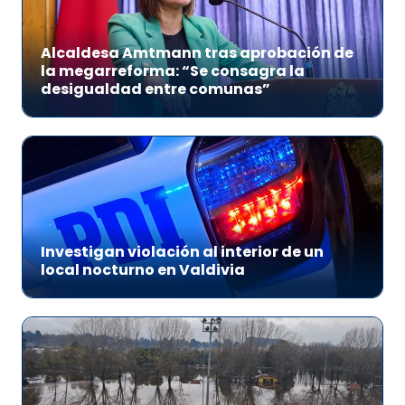
Alcaldesa Amtmann tras aprobación de
la megarreforma: “Se consagra la
desigualdad entre comunas”
Investigan violación al interior de un
local nocturno en Valdivia