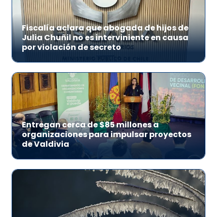
Fiscalía aclara que abogada de hijos de
Julia Chuñil no es interviniente en causa
por violación de secreto
Entregan cerca de $85 millones a
organizaciones para impulsar proyectos
de Valdivia