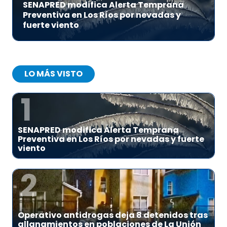
SENAPRED modifica Alerta Temprana
Preventiva en Los Ríos por nevadas y
fuerte viento
LO MÁS VISTO
1
SENAPRED modifica Alerta Temprana
Preventiva en Los Ríos por nevadas y fuerte
viento
2
Operativo antidrogas deja 8 detenidos tras
allanamientos en poblaciones de La Unión