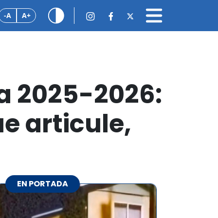
-A
A+
a 2025-2026:
 articule,
EN PORTADA