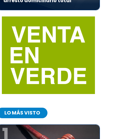
arresto domiciliario total
LO MÁS VISTO
1