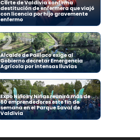
Corte de Valdivia confirma
destitución de enfermera que viajó
con licencia por hijo gravemente
enfermo
2
Alcalde de Paillaco exige al
Gobierno decretar Emergencia
Agrícola por intensas lluvias
3
Expo Niños y Niñas reunirá más de
60 emprendedores este fin de
semana en el Parque Saval de
Valdivia