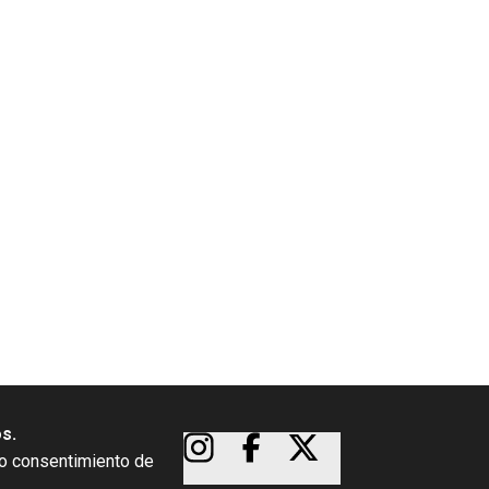
os.
so consentimiento de