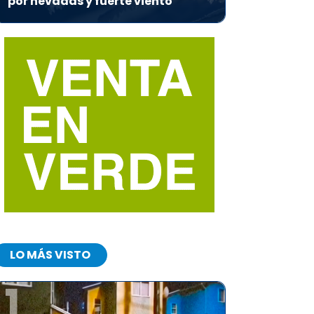
por nevadas y fuerte viento
LO MÁS VISTO
1