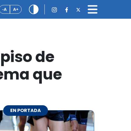
-A
A+
 piso de
 tema que
EN PORTADA