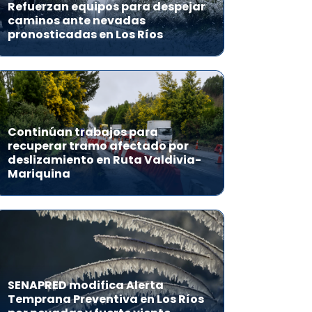
Refuerzan equipos para despejar
caminos ante nevadas
pronosticadas en Los Ríos
Continúan trabajos para
recuperar tramo afectado por
deslizamiento en Ruta Valdivia-
Mariquina
SENAPRED modifica Alerta
Temprana Preventiva en Los Ríos