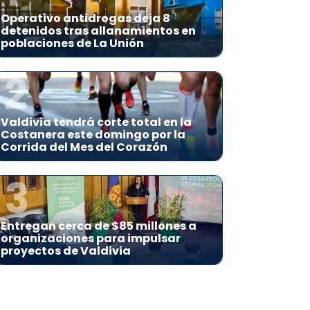
Operativo antidrogas deja 8
detenidos tras allanamientos en
poblaciones de La Unión
2
Valdivia tendrá corte total en la
Costanera este domingo por la
Corrida del Mes del Corazón
3
Entregan cerca de $85 millones a
organizaciones para impulsar
proyectos de Valdivia