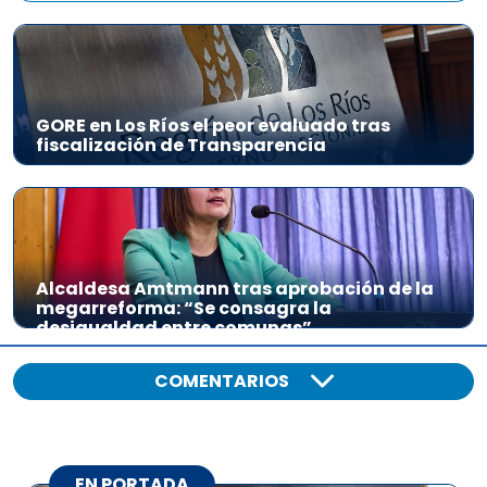
i
o
GORE en Los Ríos el peor evaluado tras
fiscalización de Transparencia
Alcaldesa Amtmann tras aprobación de la
megarreforma: “Se consagra la
desigualdad entre comunas”
COMENTARIOS
EN PORTADA