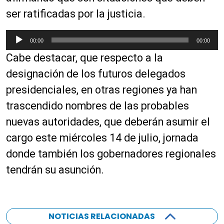
d
ser ratificadas por la justicia.
e
a
R
00:00
00:00
u
e
Cabe destacar, que respecto a la
d
p
i
r
designación de los futuros delegados
o
o
presidenciales, en otras regiones ya han
d
trascendido nombres de las probables
u
c
nuevas autoridades, que deberán asumir el
t
cargo este miércoles 14 de julio, jornada
o
donde también los gobernadores regionales
r
d
tendrán su asunción.
e
a
u
d
NOTICIAS RELACIONADAS