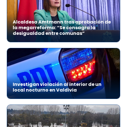
Alcaldesa Amtmann tras aprobación de
la megarreforma: “Se consagra la
desigualdad entre comunas”
Investigan violación al interior de un
local nocturno en Valdivia