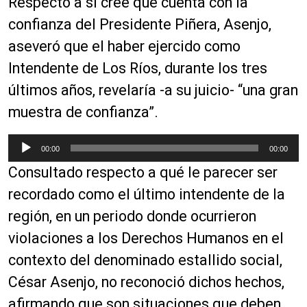
Respecto a si cree que cuenta con la
p
r
confianza del Presidente Piñera, Asenjo,
o
aseveró que el haber ejercido como
d
Intendente de Los Ríos, durante los tres
u
c
últimos años, revelaría -a su juicio- “una gran
t
muestra de confianza”.
o
r
R
00:00
00:00
d
e
e
Consultado respecto a qué le parecer ser
p
a
r
recordado como el último intendente de la
u
o
región, en un periodo donde ocurrieron
d
d
i
violaciones a los Derechos Humanos en el
u
o
c
contexto del denominado estallido social,
t
César Asenjo, no reconoció dichos hechos,
o
afirmando que son situaciones que deben
r