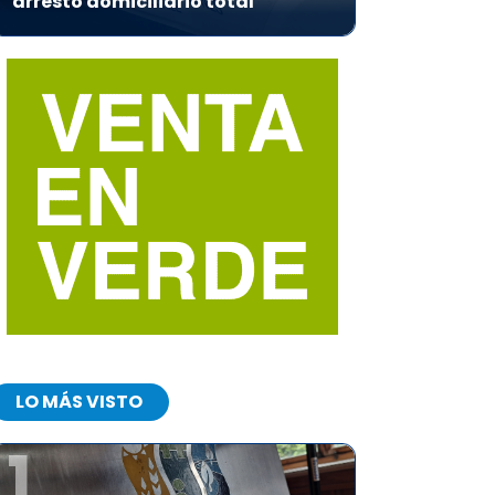
arresto domiciliario total
LO MÁS VISTO
1