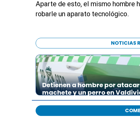
Aparte de esto, el mismo hombre h
t
o
robarle un aparato tecnológico.
r
d
e
a
NOTICIAS 
u
d
i
o
Detienen a hombre por atacar 
machete y un perro en Valdivi
COME