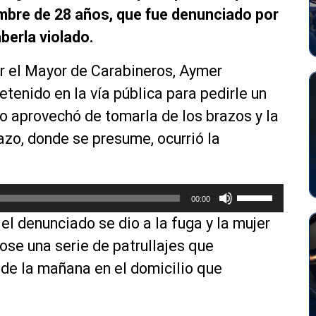
ombre de 28 años, que fue denunciado por
berla violado.
r el Mayor de Carabineros, Aymer
tenido en la vía pública para pedirle un
do aprovechó de tomarla de los brazos y la
iazo, donde se presume, ocurrió la
U
00:00
t
el denunciado se dio a la fuga y la mujer
i
l
se una serie de patrullajes que
i
8 de la mañana en el domicilio que
z
a
l