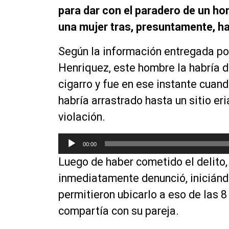
para dar con el paradero de un h
una mujer tras, presuntamente, ha
Según la información entregada po
Henriquez, este hombre la habría de
cigarro y fue en ese instante cuan
habría arrastrado hasta un sitio er
violación.
R
00:00
e
Luego de haber cometido el delito, 
p
r
inmediatamente denunció, iniciándo
o
permitieron ubicarlo a eso de las 
d
compartía con su pareja.
u
c