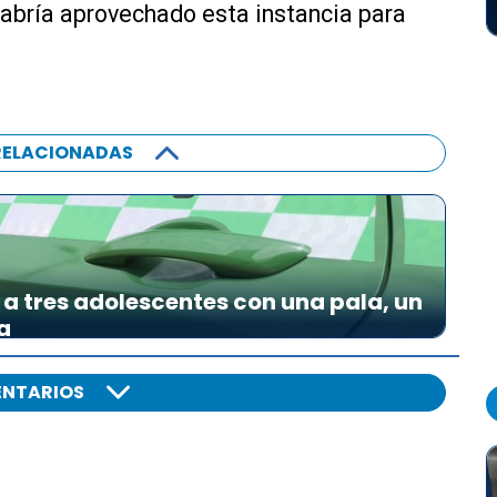
abría aprovechado esta instancia para
a
s
t
e
c
RELACIONADAS
l
a
s
d
e
f
a tres adolescentes con una pala, un
l
a
e
c
NTARIOS
h
a
a
r
r