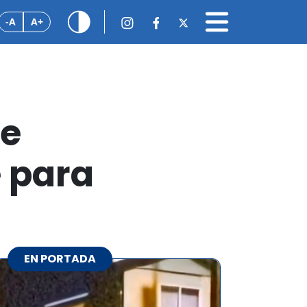
-A
A+
de
e para
EN PORTADA