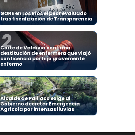
GORE en Los Ríos el peor evaluado
tras fiscalización de Transparencia
2
Corte de Valdivia confirma
destitución de enfermera que viajó
con licencia por hijo gravemente
enfermo
3
Alcalde de Paillaco exige al
Gobierno decretar Emergencia
Agrícola por intensas lluvias