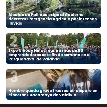
1
Alcalde de Paillaco exige al Gobierno
decretar Emergencia Agrícola por intensas
lluvias
2
Expo Niños y Niñas reunirá más de 60
emprendedores este fin de semana en el
Parque Saval de Valdivia
3
Hombre queda grave tras recibir disparo en
el sector Guacamayo de Valdivia