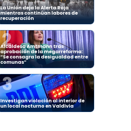
La Unión deja la Alerta Roja
mientras continúan labores de
recuperación
2
Alcaldesa Amtmann tras
aprobación de la megarreforma:
“Se consagra la desigualdad entre
comunas”
3
Investigan violación al interior de
un local nocturno en Valdivia