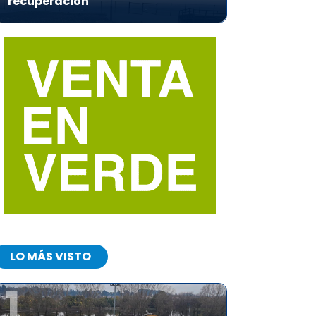
recuperación
LO MÁS VISTO
1