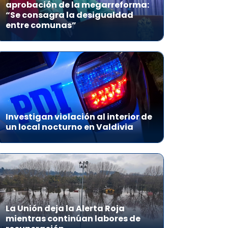
aprobación de la megarreforma:
“Se consagra la desigualdad
entre comunas”
Investigan violación al interior de
un local nocturno en Valdivia
La Unión deja la Alerta Roja
mientras continúan labores de