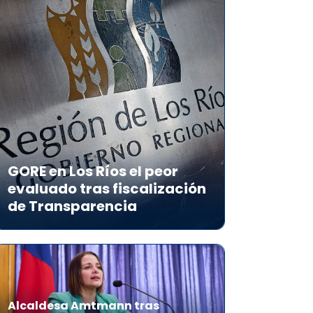
GORE en Los Ríos el peor
evaluado tras fiscalización
de Transparencia
Alcaldesa Amtmann tras