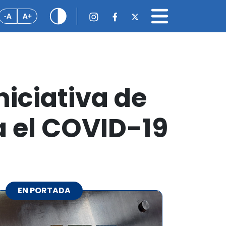
-A
A+
iciativa de
a el COVID-19
EN PORTADA