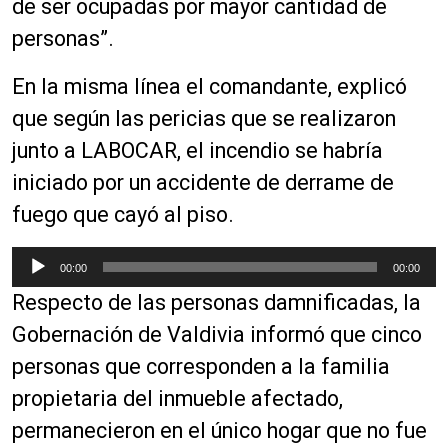
de ser ocupadas por mayor cantidad de
personas”.
En la misma línea el comandante, explicó
que según las pericias que se realizaron
junto a LABOCAR, el incendio se habría
iniciado por un accidente de derrame de
fuego que cayó al piso.
R
00:00
00:00
e
Respecto de las personas damnificadas, la
p
r
Gobernación de Valdivia informó que cinco
o
personas que corresponden a la familia
d
propietaria del inmueble afectado,
u
c
permanecieron en el único hogar que no fue