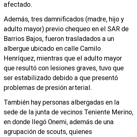
t
afectado.
o
r
Además, tres damnificados (madre, hijo y
d
adulto mayor) previo chequeo en el SAR de
e
a
Barrios Bajos, fueron trasladados a un
u
albergue ubicado en calle Camilo
d
Henríquez, mientras que el adulto mayor
i
o
que resultó con lesiones graves, tuvo que
ser estabilizado debido a que presentó
problemas de presión arterial.
También hay personas albergadas en la
sede de la junta de vecinos Teniente Merino,
en donde llegó Onemi, además de una
agrupación de scouts, quienes