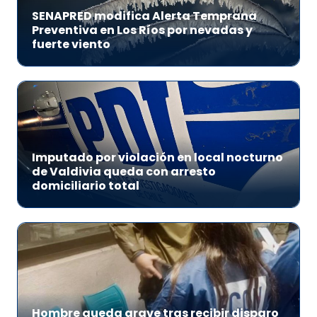
SENAPRED modifica Alerta Temprana
Preventiva en Los Ríos por nevadas y
fuerte viento
Imputado por violación en local nocturno
de Valdivia queda con arresto
domiciliario total
Hombre queda grave tras recibir disparo