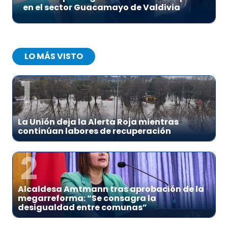
en el sector Guacamayo de Valdivia
LO MÁS VISTO
1
La Unión deja la Alerta Roja mientras
continúan labores de recuperación
2
Alcaldesa Amtmann tras aprobación de la
megarreforma: “Se consagra la
desigualdad entre comunas”