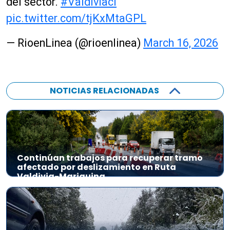
del sector.
#Valdiviacl
pic.twitter.com/tjKxMtaGPL
— RioenLinea (@rioenlinea)
March 16, 2026
NOTICIAS RELACIONADAS
Continúan trabajos para recuperar tramo
afectado por deslizamiento en Ruta
Valdivia-Mariquina