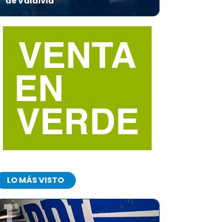
de Valdivia
LO MÁS VISTO
1