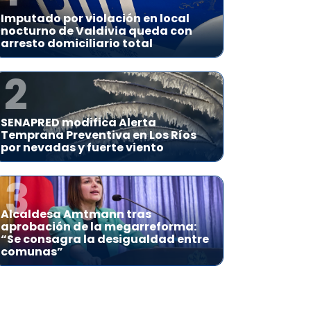
Imputado por violación en local
nocturno de Valdivia queda con
arresto domiciliario total
2
SENAPRED modifica Alerta
Temprana Preventiva en Los Ríos
por nevadas y fuerte viento
3
Alcaldesa Amtmann tras
aprobación de la megarreforma:
“Se consagra la desigualdad entre
comunas”