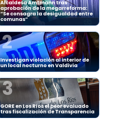
Alcaldesa Amtmann tras
aprobación de la megarreforma:
“Se consagra la desigualdad entre
comunas”
2
Investigan violación al interior de
un local nocturno en Valdivia
3
GORE en Los Ríos el peor evaluado
tras fiscalización de Transparencia