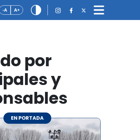
-A
A+
do por
ipales y
onsables
EN PORTADA