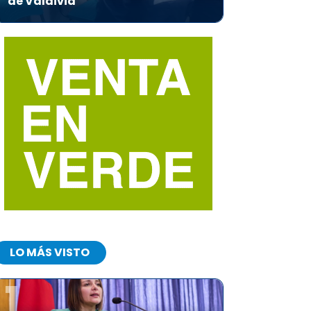
de Valdivia
LO MÁS VISTO
1