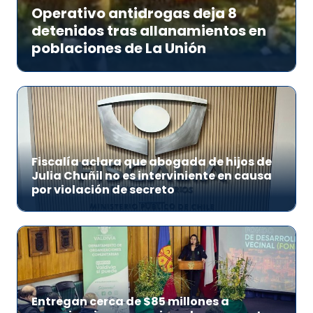
Operativo antidrogas deja 8
detenidos tras allanamientos en
poblaciones de La Unión
Fiscalía aclara que abogada de hijos de
Julia Chuñil no es interviniente en causa
por violación de secreto
Entregan cerca de $85 millones a