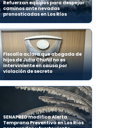
Refuerzan equipos para despejar
caminos ante nevadas
pronosticadas en Los Ríos
Fiscalía aclara que abogada de
hijos de Julia Chuñil no es
interviniente en causa por
violación de secreto
SENAPRED modifica Alerta
Temprana Preventiva en Los Ríos