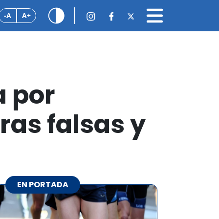
-A
A+
a por
ras falsas y
EN PORTADA