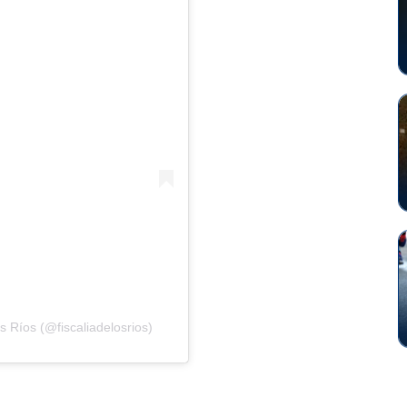
s Ríos (@fiscaliadelosrios)