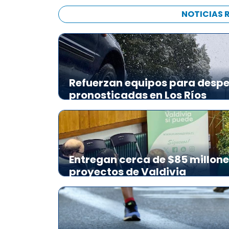
NOTICIAS 
Refuerzan equipos para desp
pronosticadas en Los Ríos
Entregan cerca de $85 millon
proyectos de Valdivia