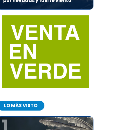
por nevadas y fuerte viento
LO MÁS VISTO
1