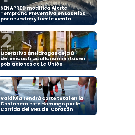
SENAPRED modifica Alerta
Temprana Preventiva en Los Ríos
por nevadas y fuerte viento
2
Operativo antidrogas deja 8
detenidos tras allanamientos en
poblaciones de La Unión
3
Valdivia tendrá corte total en la
Costanera este domingo por la
Corrida del Mes del Corazón