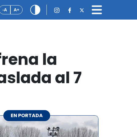
-A
A+
frena la
aslada al 7
EN PORTADA