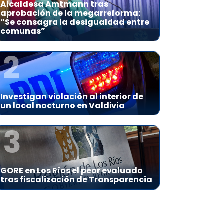
Alcaldesa Amtmann tras
aprobación de la megarreforma:
“Se consagra la desigualdad entre
comunas”
2
Investigan violación al interior de
un local nocturno en Valdivia
3
GORE en Los Ríos el peor evaluado
tras fiscalización de Transparencia