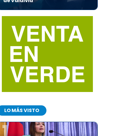
de Valdivia
LO MÁS VISTO
1