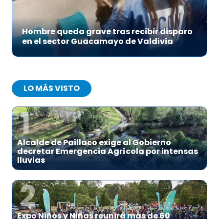
Hombre queda grave tras recibir disparo
en el sector Guacamayo de Valdivia
LO MÁS VISTO
1
Alcalde de Paillaco exige al Gobierno
decretar Emergencia Agrícola por intensas
lluvias
2
Expo Niños y Niñas reunirá más de 60