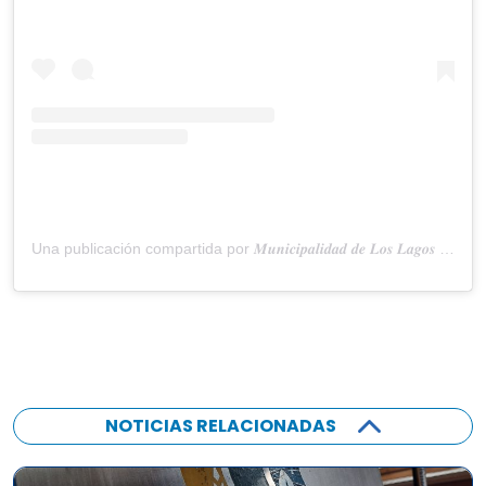
Una publicación compartida por 𝑴𝒖𝒏𝒊𝒄𝒊𝒑𝒂𝒍𝒊𝒅𝒂𝒅 𝒅𝒆 𝑳𝒐𝒔 𝑳𝒂𝒈𝒐𝒔 (@muniloslagos)
NOTICIAS RELACIONADAS