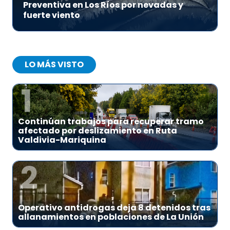
Preventiva en Los Ríos por nevadas y
fuerte viento
LO MÁS VISTO
1
Continúan trabajos para recuperar tramo
afectado por deslizamiento en Ruta
Valdivia-Mariquina
2
Operativo antidrogas deja 8 detenidos tras
allanamientos en poblaciones de La Unión