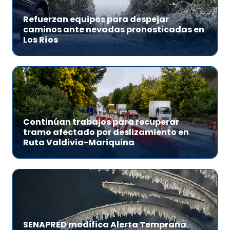
Refuerzan equipos para despejar
caminos ante nevadas pronosticadas en
Los Ríos
Continúan trabajos para recuperar
tramo afectado por deslizamiento en
Ruta Valdivia-Mariquina
SENAPRED modifica Alerta Temprana