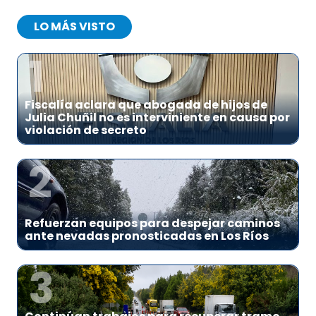
LO MÁS VISTO
1
Fiscalía aclara que abogada de hijos de
Julia Chuñil no es interviniente en causa por
violación de secreto
2
Refuerzan equipos para despejar caminos
ante nevadas pronosticadas en Los Ríos
3