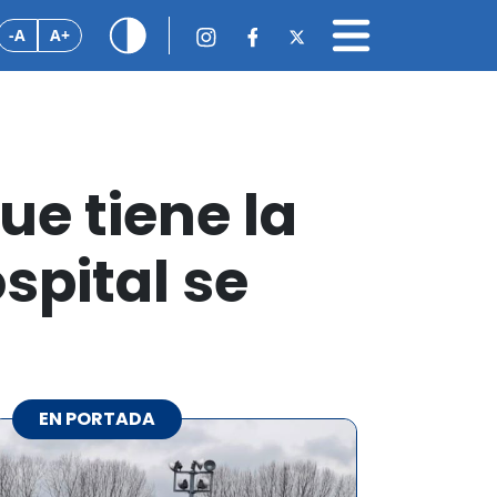
-A
A+
ue tiene la
spital se
EN PORTADA