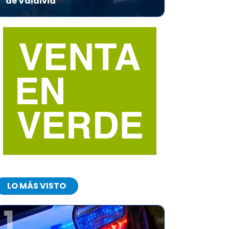
de Valdivia
LO MÁS VISTO
1