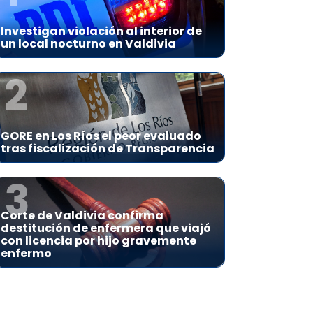
Investigan violación al interior de
un local nocturno en Valdivia
2
GORE en Los Ríos el peor evaluado
tras fiscalización de Transparencia
3
Corte de Valdivia confirma
destitución de enfermera que viajó
con licencia por hijo gravemente
enfermo