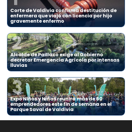
Corte de Valdivia confirma destitución de
enfermera que viajó con licencia por hijo
gravemente enfermo
2
Alcalde de Paillaco exige al Gobierno
decretar Emergencia Agrícola por intensas
lluvias
3
Expo Niños y Niñas reunirá más de 60
emprendedores este fin de semana en el
Parque Saval de Valdivia