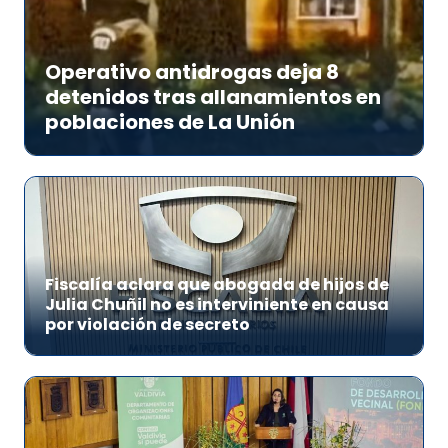
Operativo antidrogas deja 8
detenidos tras allanamientos en
poblaciones de La Unión
Fiscalía aclara que abogada de hijos de
Julia Chuñil no es interviniente en causa
por violación de secreto