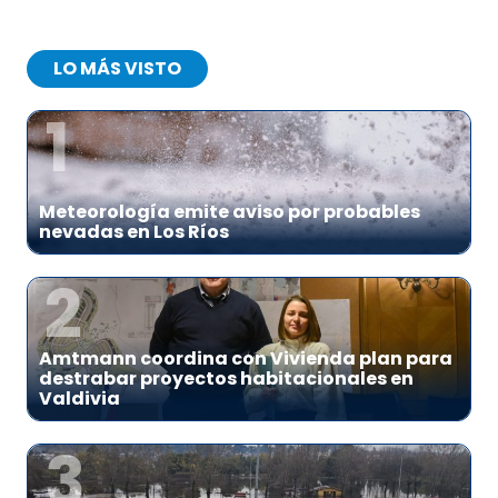
LO MÁS VISTO
1
Meteorología emite aviso por probables
nevadas en Los Ríos
2
Amtmann coordina con Vivienda plan para
destrabar proyectos habitacionales en
Valdivia
3