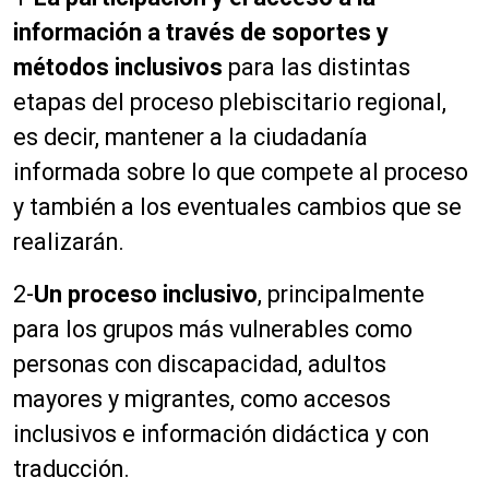
d
o
u
información a través de soportes y
c
métodos inclusivos
para las distintas
t
etapas del proceso plebiscitario regional,
o
r
es decir, mantener a la ciudadanía
d
informada sobre lo que compete al proceso
e
y también a los eventuales cambios que se
a
u
realizarán.
d
i
2-
Un proceso inclusivo
, principalmente
o
para los grupos más vulnerables como
personas con discapacidad, adultos
mayores y migrantes, como accesos
inclusivos e información didáctica y con
traducción.