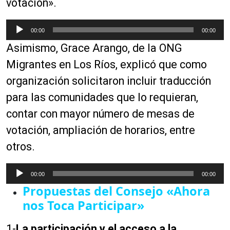
votación».
R
00:00
00:00
e
Asimismo, Grace Arango, de la ONG
p
r
Migrantes en Los Ríos, explicó que como
o
organización solicitaron incluir traducción
d
para las comunidades que lo requieran,
u
c
contar con mayor número de mesas de
t
votación, ampliación de horarios, entre
o
otros.
r
d
R
e
00:00
00:00
e
a
Propuestas del Consejo «Ahora
p
u
nos Toca Participar»
r
d
o
i
1-
La participación y el acceso a la