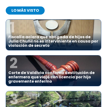
LO MÁS VISTO
1
Fiscalía aclara que abogada de hijos de
Julia Chuñil no es interviniente en causa por
violación de secreto
2
Corte de Valdivia confirma destitución de
enfermera que viajó con licencia por hijo
gravemente enfermo
3