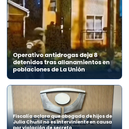
Operativo antidrogas deja 8
detenidos tras allanamientos en
poblaciones de La Unión
Fiscalía aclara que abogada de hijos de
Julia Chuñil no es interviniente en causa
por violación de secreto