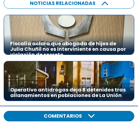
NOTICIAS RELACIONADAS
Fiscalía aclara que abogada de hijos de
Julia Chuñil no es interviniente en causa por
violación de secreto
Operativo antidrogas deja 8 detenidos tras
allanamientos en poblaciones de La Unión
COMENTARIOS