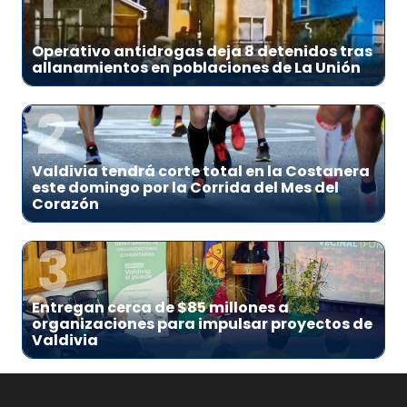
Operativo antidrogas deja 8 detenidos tras
allanamientos en poblaciones de La Unión
2
Valdivia tendrá corte total en la Costanera
este domingo por la Corrida del Mes del
Corazón
3
Entregan cerca de $85 millones a
organizaciones para impulsar proyectos de
Valdivia