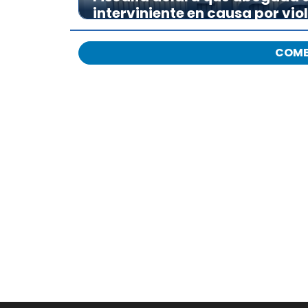
interviniente en causa por vio
COME