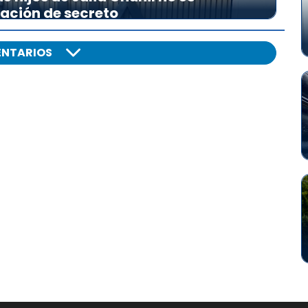
lación de secreto
NTARIOS