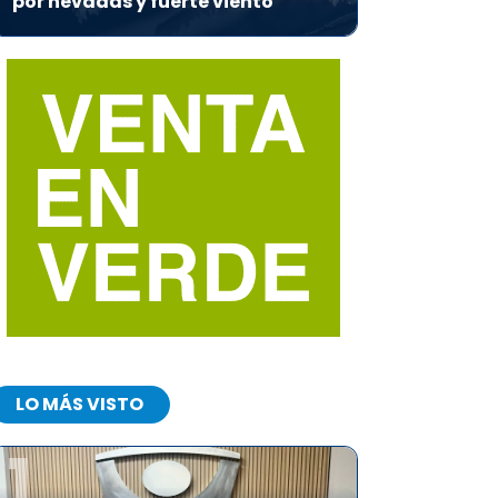
por nevadas y fuerte viento
LO MÁS VISTO
1