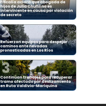
Fiscalía aclara que abogada de
hijos de Julia Chuñil no es
interviniente en causa por violación
de secreto
2
Refuerzan equipos para despejar
caminos ante nevadas
pronosticadas en Los Ríos
3
Continúan trabajos para recuperar
tramo afectado por deslizamiento
en Ruta Valdivia-Mariquina