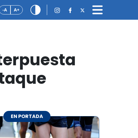
-A
A+
nterpuesta
ataque
EN PORTADA