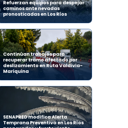
Refuerzan equipos para despejar
caminos ante nevadas
pronosticadas en Los Ríos
Continúan trabajos para
recuperar tramo afectado por
deslizamiento en Ruta Valdivia-
Mariquina
SENAPRED modifica Alerta
Temprana Preventiva en Los Ríos