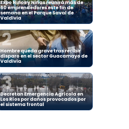
Expo Niños y Niñas reunirá más de
60 emprendedores este fin de
semana en el Parque Saval de
Valdivia
2
Hombre queda grave tras recibir
disparo en el sector Guacamayo de
Valdivia
3
Decretan Emergencia Agrícola en
Los Ríos por daños provocados por
el sistema frontal