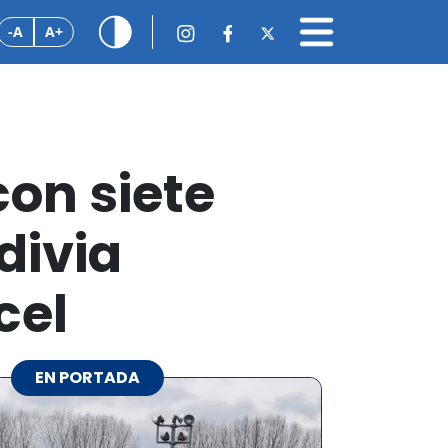
-A
A+
on siete
divia
cel
EN PORTADA