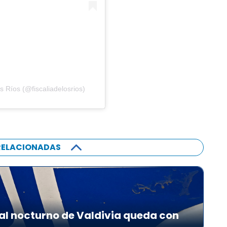
s Ríos (@fiscaliadelosrios)
RELACIONADAS
al nocturno de Valdivia queda con