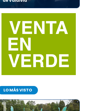
de Valdivia
LO MÁS VISTO
1