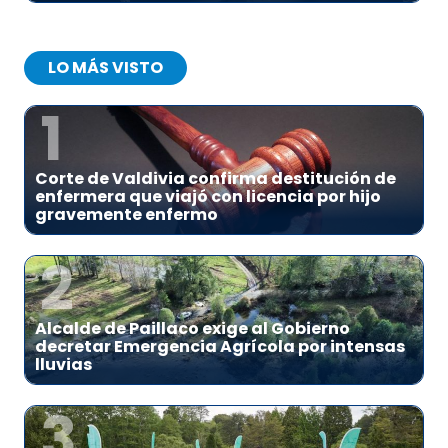
LO MÁS VISTO
1
Corte de Valdivia confirma destitución de
enfermera que viajó con licencia por hijo
gravemente enfermo
2
Alcalde de Paillaco exige al Gobierno
decretar Emergencia Agrícola por intensas
lluvias
3