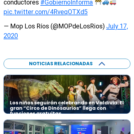
conductores
#GobiernoInforma
pic.twitter.com/4RveqOTXd5
— Mop Los Ríos (@MOPdeLosRios)
July 17,
2020
NOTICIAS RELACIONADAS
Los niños seguirán celebrando en Valdivia: El
gran “Circo de Dinosaurios” llega con
funciones gratuitas