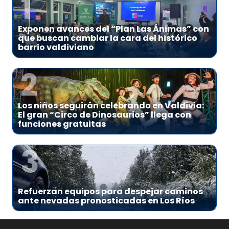
1
Exponen avances del “Plan Las Ánimas” con
que buscan cambiar la cara del histórico
barrio valdiviano
2
Los niños seguirán celebrando en Valdivia:
El gran “Circo de Dinosaurios” llega con
funciones gratuitas
3
Refuerzan equipos para despejar caminos
ante nevadas pronosticadas en Los Ríos